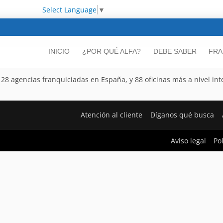
Select Language
▼
INICIO
¿POR QUÉ ALFA?
DEBE SABER
FRA
28 agencias franquiciadas en España, y 88 oficinas más a nivel int
Atención al cliente
Díganos qué busca
Aviso legal
Po