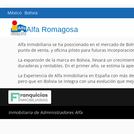
México
Bolivia
Alfa Romagosa
Alfa Inmobiliaria se ha posicionado en el mercado de Boli
punto de venta, y oficina piloto para futuras incorporacion
La expansión de la marca en Bolivia, llevará un crecimien
duraderas y rentables. En el primer año, se estima la ape
La Experiencia de Alfa Inmobiliaria en España con más d
pero que en Bolivia se integra con una evolución que mejo
Inmobiliaria de Administradores Alfa