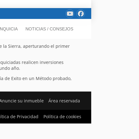
NQUICIA
NOTICIAS / CONSEJOS
e la Sierra, aperturando el primer
nquiciadas realicen inversiones
gundo año.
ía de Exito en un Método probado,
Anuncie su inmueble
Área reservada
lítica de Privacidad
Política de cookies