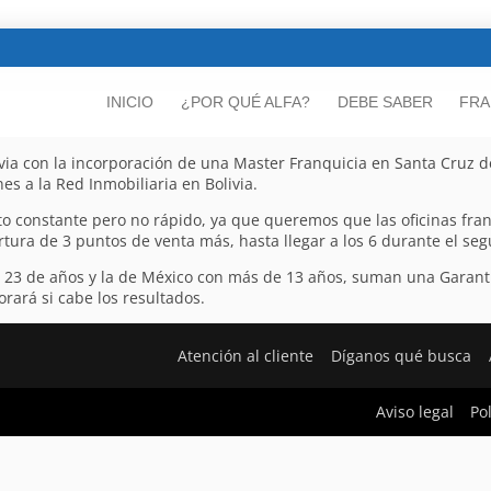
INICIO
¿POR QUÉ ALFA?
DEBE SABER
FRA
via con la incorporación de una Master Franquicia en Santa Cruz d
es a la Red Inmobiliaria en Bolivia.
to constante pero no rápido, ya que queremos que las oficinas fra
rtura de 3 puntos de venta más, hasta llegar a los 6 durante el se
e 23 de años y la de México con más de 13 años, suman una Garant
rará si cabe los resultados.
Atención al cliente
Díganos qué busca
Aviso legal
Po