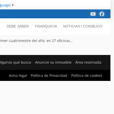
nguage
▼
?
DEBE SABER
FRANQUICIA
NOTICIAS / CONSEJOS
primer cuatrimestre del año, en 27 oficinas…
Díganos qué busca
Anuncie su inmueble
Área reservada
Aviso legal
Política de Privacidad
Política de cookies