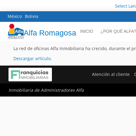
Select La
México
Bolivia
Alfa Romagosa
INICIO
¿POR QUÉ ALFA
La red de oficinas Alfa Inmobiliaria ha crecido, durante el 
Descargar artículo
.
Atención al cliente
Inmobiliaria de Administradores Alfa