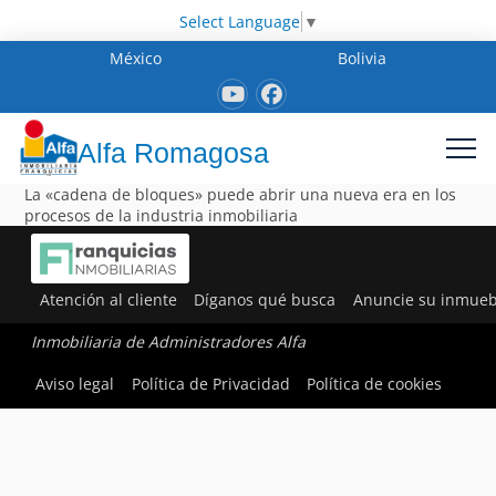
Select Language
▼
México
Bolivia
Alfa Romagosa
La «cadena de bloques» puede abrir una nueva era en los
procesos de la industria inmobiliaria
Atención al cliente
Díganos qué busca
Anuncie su inmueb
Inmobiliaria de Administradores Alfa
Aviso legal
Política de Privacidad
Política de cookies