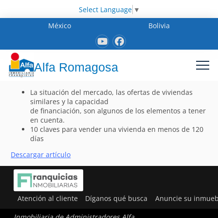
Select Language
▼
México
Bolivia
Alfa Romagosa
La situación del mercado, las ofertas de viviendas
similares y la capacidad
de financiación, son algunos de los elementos a tener
en cuenta.
10 claves para vender una vivienda en menos de 120
días
Descargar artículo
Atención al cliente
Díganos qué busca
Anuncie su inmueb
Inmobiliaria de Administradores Alfa