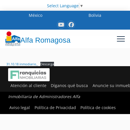
Select Language
▼
México
Bolivia
Alfa Romagosa
31.10.18 inmodiario_
Descarga
Atención al cliente
Díganos qué busca
Anuncie su inmueb
Inmobiliaria de Administradores Alfa
Aviso legal
Política de Privacidad
Política de cookies