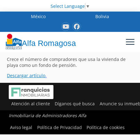
Select Language
▼
México
Bolivia
Alfa Romagosa
Crece el número de compradores que usa la vivienda de
playa como un fondo de pensión.
Descargar artículo
.
Atención al cliente
Díganos qué busca
Anuncie su inmueb
Inmobiliaria de Administradores Alfa
Aviso legal
Política de Privacidad
Política de cookies