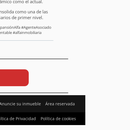
námico como el actual.
consolida como una de las
iarios de primer nivel.
ExpansiónAlfa #AgenteAsociado
ntable #alfainmobiliaria
Anuncie su inmueble
Área reservada
lítica de Privacidad
Política de cookies