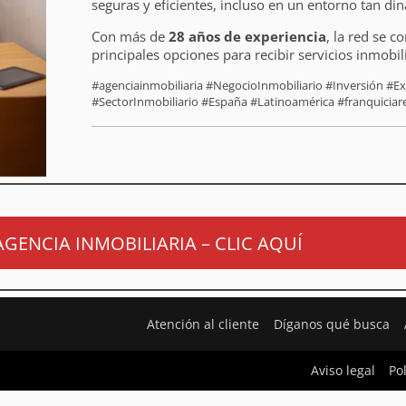
seguras y eficientes, incluso en un entorno tan di
Con más de
28 años de experiencia
, la red se 
principales opciones para recibir servicios inmobil
#agenciainmobiliaria #NegocioInmobiliario #Inversión #
#SectorInmobiliario #España #Latinoamérica #franquiciare
AGENCIA INMOBILIARIA – CLIC AQUÍ
Atención al cliente
Díganos qué busca
Aviso legal
Po