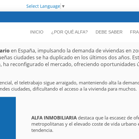
Select Language
▼
INICIO
¿POR QUÉ ALFA?
DEBE SABER
FRA
ario
en España, impulsando la demanda de viviendas en zon
ueñas ciudades se ha duplicado en los últimos dos años. E
a, ha reconfigurado el mercado, ofreciendo oportunidades ú
cial, el teletrabajo sigue arraigado, manteniendo alta la deman
ndes ciudades, dificultando el acceso a la vivienda para muchos.
ALFA INMOBILIARIA
destaca que la escasez de of
metropolitanas y el elevado coste de vida urbano
tendencia.