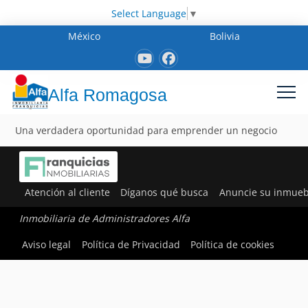
Select Language
▼
México
Bolivia
Alfa Romagosa
Una verdadera oportunidad para emprender un negocio
Atención al cliente
Díganos qué busca
Anuncie su inmueb
Inmobiliaria de Administradores Alfa
Aviso legal
Política de Privacidad
Política de cookies