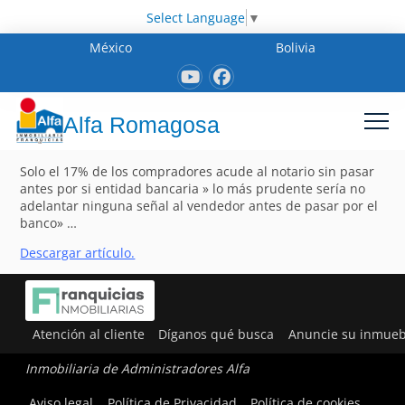
Select Language
▼
México
Bolivia
Alfa Romagosa
Solo el 17% de los compradores acude al notario sin pasar
antes por si entidad bancaria » lo más prudente sería no
adelantar ninguna señal al vendedor antes de pasar por el
banco» …
Descargar artículo.
Atención al cliente
Díganos qué busca
Anuncie su inmueb
Inmobiliaria de Administradores Alfa
Aviso legal
Política de Privacidad
Política de cookies