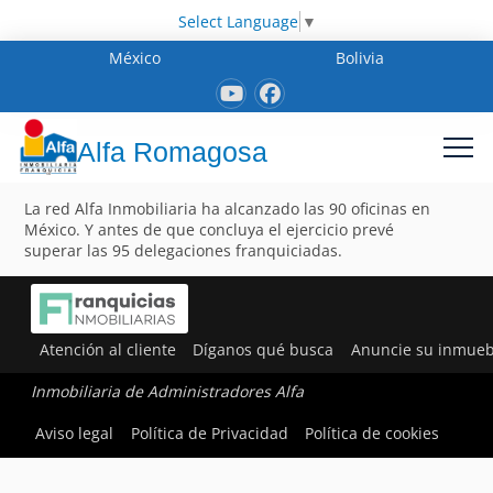
Select Language
▼
México
Bolivia
Alfa Romagosa
La red Alfa Inmobiliaria ha alcanzado las 90 oficinas en
México. Y antes de que concluya el ejercicio prevé
superar las 95 delegaciones franquiciadas.
Atención al cliente
Díganos qué busca
Anuncie su inmueb
Inmobiliaria de Administradores Alfa
Aviso legal
Política de Privacidad
Política de cookies