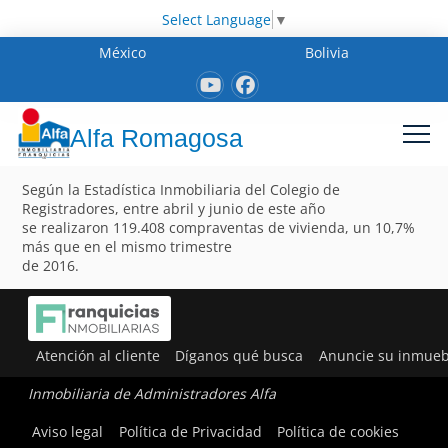
Select Language
▼
México
Bolivia
Alfa Romagosa
Según la Estadística Inmobiliaria del Colegio de
Registradores, entre abril y junio de este año
se realizaron 119.408 compraventas de vivienda, un 10,7%
más que en el mismo trimestre
de 2016.
Atención al cliente
Díganos qué busca
Anuncie su inmueb
Inmobiliaria de Administradores Alfa
Aviso legal
Política de Privacidad
Política de cookies