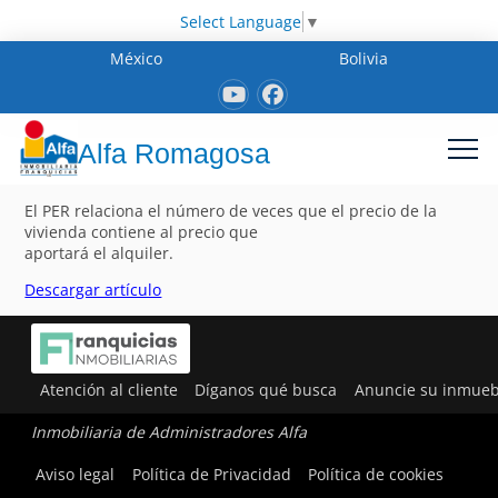
Select Language
▼
México
Bolivia
Alfa Romagosa
El PER relaciona el número de veces que el precio de la
vivienda contiene al precio que
aportará el alquiler.
Descargar artículo
Atención al cliente
Díganos qué busca
Anuncie su inmueb
Inmobiliaria de Administradores Alfa
Aviso legal
Política de Privacidad
Política de cookies