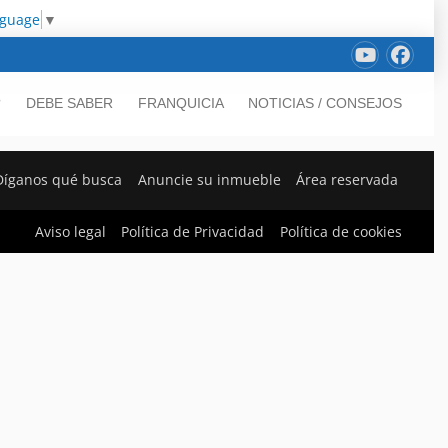
nguage
▼
?
DEBE SABER
FRANQUICIA
NOTICIAS / CONSEJOS
Díganos qué busca
Anuncie su inmueble
Área reservada
Aviso legal
Política de Privacidad
Política de cookies