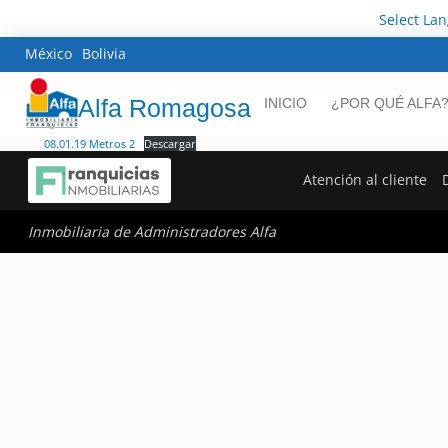
Select La
México
Bolivia
Alfa Romagosa
INICIO
¿POR QUÉ ALFA
08.01.19 Metros 2
Descargar
Atención al cliente
Inmobiliaria de Administradores Alfa