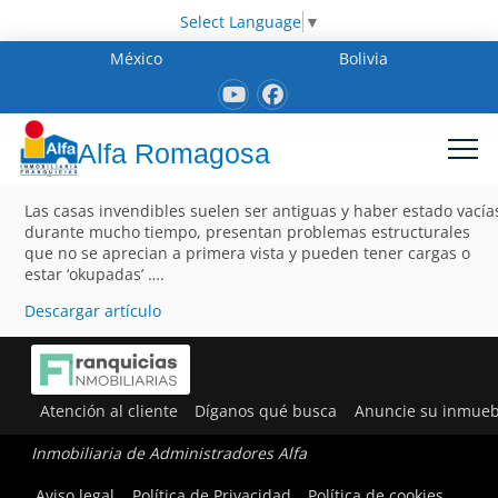
Select Language
▼
México
Bolivia
Alfa Romagosa
Las casas invendibles suelen ser antiguas y haber estado vacía
durante mucho tiempo, presentan problemas estructurales
que no se aprecian a primera vista y pueden tener cargas o
estar ‘okupadas’ ….
Descargar artículo
Atención al cliente
Díganos qué busca
Anuncie su inmueb
Inmobiliaria de Administradores Alfa
Aviso legal
Política de Privacidad
Política de cookies